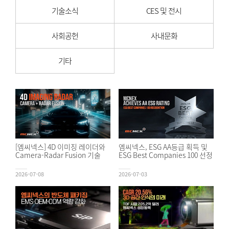
기술소식
CES 및 전시
사회공헌
사내문화
기타
[엠씨넥스] 4D 이미징 레이더와
엠씨넥스, ESG AA등급 획득 및
Camera-Radar Fusion 기술
ESG Best Companies 100 선정
2026-07-08
2026-07-03