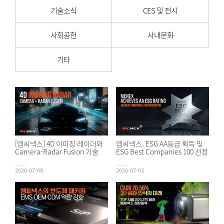
기술소식
CES 및 전시
사회공헌
사내문화
기타
[엠씨넥스] 4D 이미징 레이더와
엠씨넥스, ESG AA등급 획득 및
Camera-Radar Fusion 기술
ESG Best Companies 100 선정
2026-07-08
2026-07-03