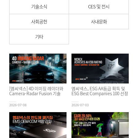
기술소식
CES 및 전시
사회공헌
사내문화
기타
[엠씨넥스] 4D 이미징 레이더와
엠씨넥스, ESG AA등급 획득 및
Camera-Radar Fusion 기술
ESG Best Companies 100 선정
2026-07-08
2026-07-03