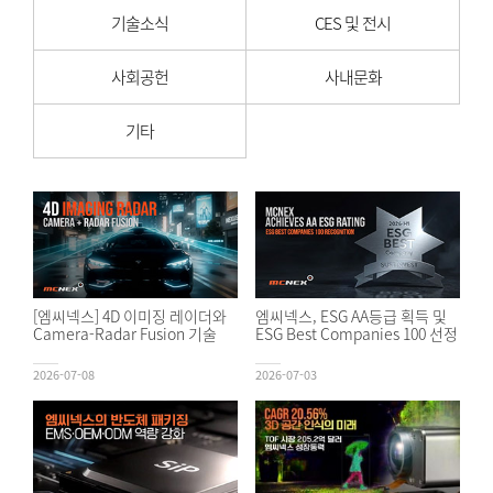
기술소식
CES 및 전시
사회공헌
사내문화
기타
[엠씨넥스] 4D 이미징 레이더와
엠씨넥스, ESG AA등급 획득 및
Camera-Radar Fusion 기술
ESG Best Companies 100 선정
2026-07-08
2026-07-03