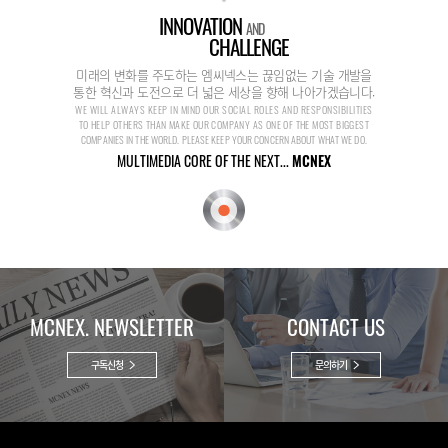
INNOVATION
AND
CHALLENGE
미래의 변화를 주도하는 엠씨넥스는 끊임없는 기술 개발을
통한 혁신과 도전으로 더 넓은 세상을 향해 나아가겠습니다.
WE WILL ALWAYS KEEP IN MIND OUR SOCIAL ROLES AND RESPONSIBILITIES
TO HELP OTHERS THAN MAKE OUR COMPANY AS ONE OF THE MOST BIGGEST
COMPANIES IN THE WORLD. PLEASE KEEP YOUR CONCERN ABOUT WHAT WE DO.
MULTIMEDIA CORE OF THE NEXT...
MCNEX
MCNEX. NEWSLETTER
CONTACT US
구독신청
문의하기