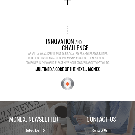
INNOVATION
AND
CHALLENGE
WE WILL ALWAYS KEEP IN MIND OUR SOCIAL ROLES AND RESPONSIBILITIES
TO HELP OTHERS THAN MAKE OUR COMPANY AS ONE OF THE MOST BIGGEST
COMPANIES IN THE WORLD. PLEASE KEEP YOUR CONCERN ABOUT WHAT WE DO.
MULTIMEDIA CORE OF THE NEXT...
MCNEX
MCNEX. NEWSLETTER
CONTACT US
Subscribe
Contact Us