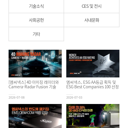
기술소식
CES 및 전시
사회공헌
사내문화
기타
[엠씨넥스] 4D 이미징 레이더와
엠씨넥스, ESG AA등급 획득 및
Camera-Radar Fusion 기술
ESG Best Companies 100 선정
2026-07-08
2026-07-03