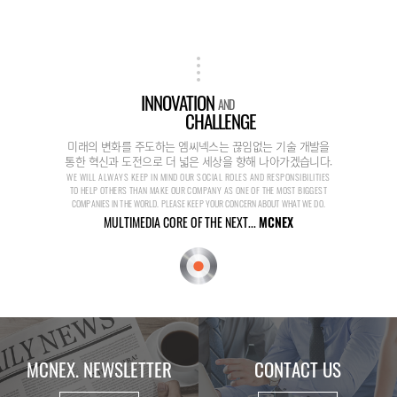
INNOVATION
AND
CHALLENGE
미래의 변화를 주도하는 엠씨넥스는 끊임없는 기술 개발을
통한 혁신과 도전으로 더 넓은 세상을 향해 나아가겠습니다.
WE WILL ALWAYS KEEP IN MIND OUR SOCIAL ROLES AND RESPONSIBILITIES
TO HELP OTHERS THAN MAKE OUR COMPANY AS ONE OF THE MOST BIGGEST
COMPANIES IN THE WORLD. PLEASE KEEP YOUR CONCERN ABOUT WHAT WE DO.
MULTIMEDIA CORE OF THE NEXT...
MCNEX
MCNEX. NEWSLETTER
CONTACT US