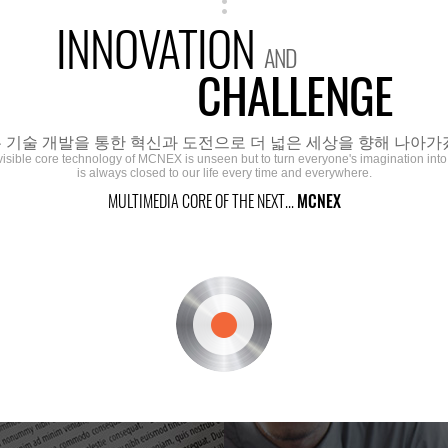
INNOVATION
AND
CHALLENGE
 기술 개발을 통한 혁신과 도전으로 더 넓은 세상을 향해 나아가
visible core technology of MCNEX is unseen but to turn everyone's imagination into r
is always closed to our life every time and everywhere.
MULTIMEDIA CORE OF THE NEXT...
MCNEX