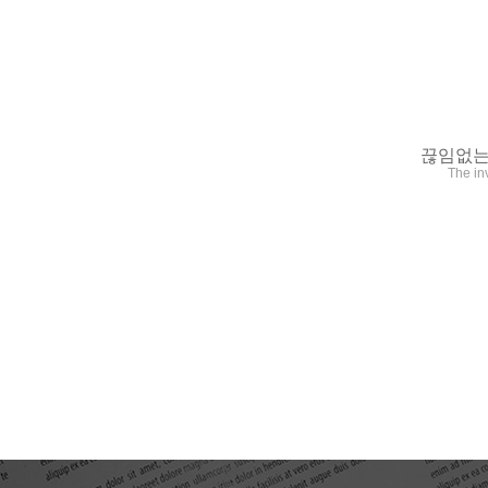
끊임없는
The in