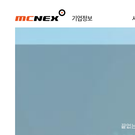
기업정보
엠씨넥스 TV
끝없는