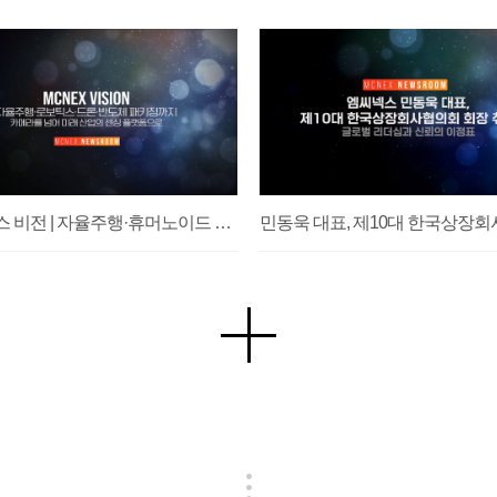
엠씨넥스 비전 | 자율주행·휴머노이드 로봇·드론·XR·반도체까지