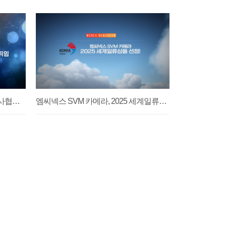
민동욱 대표, 제10대 한국상장회사협의회 회장 취임
엠씨넥스 SVM 카메라, 2025 세계일류상품 선정!