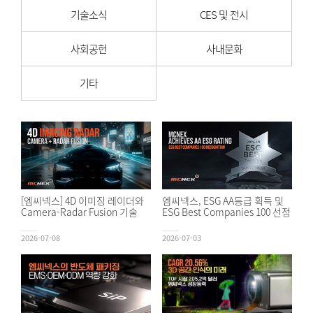
기술소식
CES 및 전시
사회공헌
사내문화
기타
[엠씨넥스] 4D 이미징 레이더와
엠씨넥스, ESG AA등급 획득 및
Camera-Radar Fusion 기술
ESG Best Companies 100 선정
2026-07-08
2026-07-03