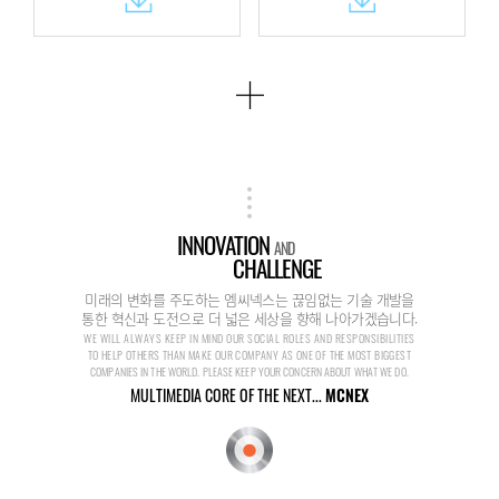
INNOVATION
AND
CHALLENGE
미래의 변화를 주도하는 엠씨넥스는 끊임없는 기술 개발을
통한 혁신과 도전으로 더 넓은 세상을 향해 나아가겠습니다.
WE WILL ALWAYS KEEP IN MIND OUR SOCIAL ROLES AND RESPONSIBILITIES
TO HELP OTHERS THAN MAKE OUR COMPANY AS ONE OF THE MOST BIGGEST
COMPANIES IN THE WORLD. PLEASE KEEP YOUR CONCERN ABOUT WHAT WE DO.
MULTIMEDIA CORE OF THE NEXT...
MCNEX