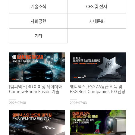
기술소식
CES 및 전시
사회공헌
사내문화
기타
[엠씨넥스] 4D 이미징 레이더와
엠씨넥스, ESG AA등급 획득 및
Camera-Radar Fusion 기술
ESG Best Companies 100 선정
2026-07-08
2026-07-03