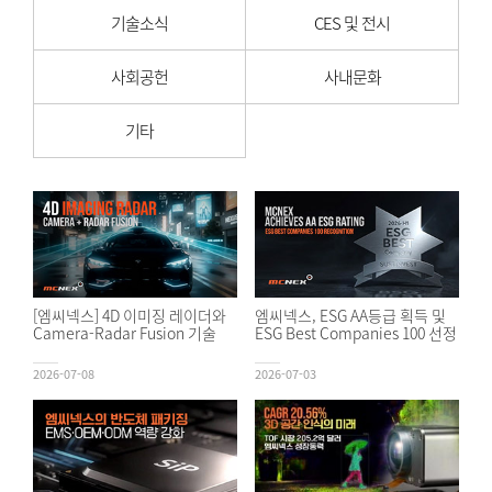
기술소식
CES 및 전시
사회공헌
사내문화
기타
[엠씨넥스] 4D 이미징 레이더와
엠씨넥스, ESG AA등급 획득 및
Camera-Radar Fusion 기술
ESG Best Companies 100 선정
2026-07-08
2026-07-03