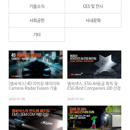
기술소식
CES 및 전시
사회공헌
사내문화
기타
[엠씨넥스] 4D 이미징 레이더와
엠씨넥스, ESG AA등급 획득 및
Camera-Radar Fusion 기술
ESG Best Companies 100 선정
2026-07-08
2026-07-03