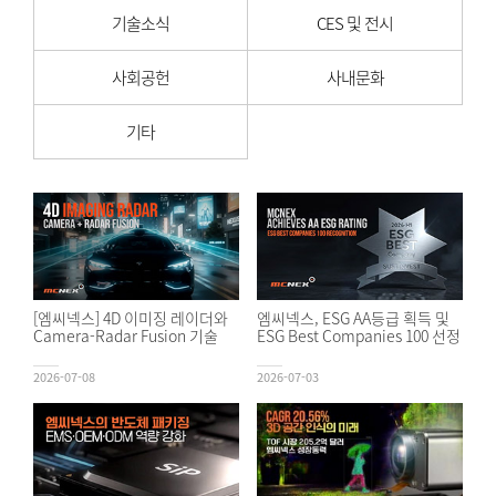
기술소식
CES 및 전시
사회공헌
사내문화
기타
[엠씨넥스] 4D 이미징 레이더와
엠씨넥스, ESG AA등급 획득 및
Camera-Radar Fusion 기술
ESG Best Companies 100 선정
2026-07-08
2026-07-03