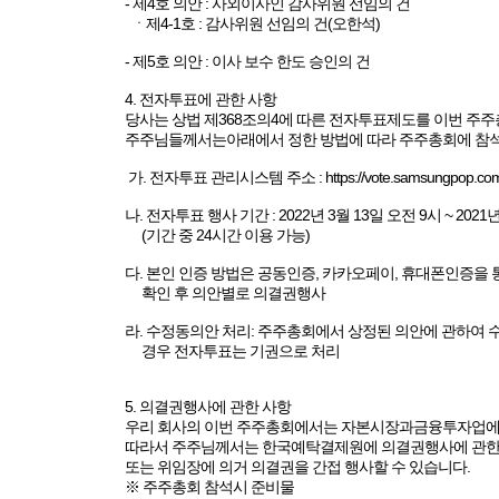
- 제4호 의안 : 사외이사인 감사위원 선임의 건
ㆍ제4-1호 : 감사위원 선임의 건(오한석)
- 제5호 의안 : 이사 보수 한도 승인의 건
4. 전자투표에 관한 사항
당사는 상법 제368조의4에 따른 전자투표제도를 이번 주
주주님들께서는아래에서 정한 방법에 따라 주주총회에 참석
가. 전자투표 관리시스템 주소 : https://vote.samsungpop.co
나. 전자투표 행사 기간 : 2022년 3월 13일 오전 9시 ~ 2021
(기간 중 24시간 이용 가능)
다. 본인 인증 방법은 공동인증, 카카오페이, 휴대폰인증을 
확인 후 의안별로 의결권행사
라. 수정동의안 처리: 주주총회에서 상정된 의안에 관하여
경우 전자투표는 기권으로 처리
5. 의결권행사에 관한 사항
우리 회사의 이번 주주총회에서는 자본시장과금융투자업에
따라서 주주님께서는 한국예탁결제원에 의결권행사에 관한 
또는 위임장에 의거 의결권을 간접 행사할 수 있습니다.
※ 주주총회 참석시 준비물