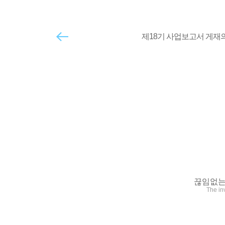
제18기 사업보고서 게재
끊임없는
The in