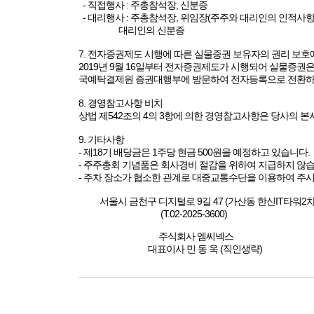
- 직접행사 : 주총참석장, 신분증
- 대리행사 : 주총참석장, 위임장(주주와 대리인의 인적사항 
대리인의 신분증
7. 전자증권제도 시행에 따른 실물증권 보유자의 권리 보호
2019년 9월 16일부터 전자증권제도가 시행되어 실물증
국예탁결제원 증권대행부에 방문하여 전자등록으로 전환하
8. 경영참고사항 비치
상법 제542조의 4의 3항에 의한 경영참고사항은 당사의
9. 기타사항
- 제18기 배당금은 1주당 현금 500원을 예정하고 있습니다.
- 주주총회 기념품은 회사경비 절감을 위하여 지급하지 않습
- 주차 장소가 협소한 관계로 대중교통수단을 이용하여 주시
서울시 금천구 디지털로 9길 47 (가산동 한신IT타워2차)
(T.02-2025-3600)
주식회사 엠씨넥스
대표이사 민 동 욱 (직인생략)