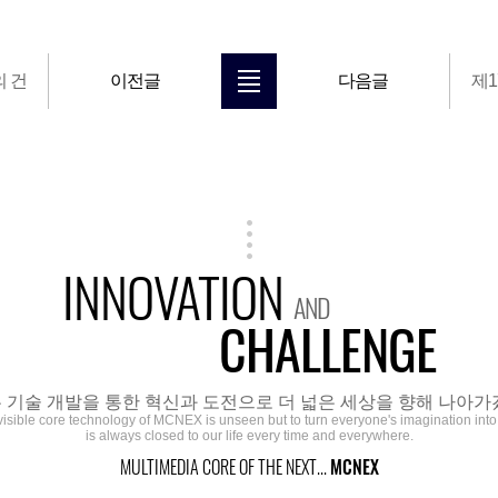
의 건
이전글
다음글
제
INNOVATION
AND
CHALLENGE
 기술 개발을 통한 혁신과 도전으로 더 넓은 세상을 향해 나아가
visible core technology of MCNEX is unseen but to turn everyone's imagination into r
is always closed to our life every time and everywhere.
MULTIMEDIA CORE OF THE NEXT...
MCNEX