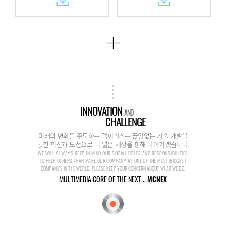
INNOVATION
AND
CHALLENGE
미래의 변화를 주도하는 엠씨넥스는 끊임없는 기술 개발을
통한 혁신과 도전으로 더 넓은 세상을 향해 나아가겠습니다.
WE WILL ALWAYS KEEP IN MIND OUR SOCIAL ROLES AND RESPONSIBILITIES
TO HELP OTHERS THAN MAKE OUR COMPANY AS ONE OF THE MOST BIGGEST
COMPANIES IN THE WORLD. PLEASE KEEP YOUR CONCERN ABOUT WHAT WE DO.
MULTIMEDIA CORE OF THE NEXT...
MCNEX