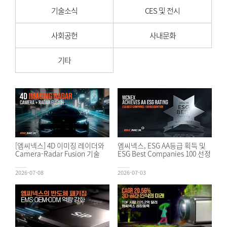
기술소식
CES 및 전시
사회공헌
사내문화
기타
[엠씨넥스] 4D 이미징 레이더와
엠씨넥스, ESG AA등급 획득 및
Camera-Radar Fusion 기술
ESG Best Companies 100 선정
2026-07-08
2026-07-03