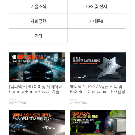
기술소식
CES 및 전시
사회공헌
사내문화
기타
[엠씨넥스] 4D 이미징 레이더와
엠씨넥스, ESG AA등급 획득 및
Camera-Radar Fusion 기술
ESG Best Companies 100 선정
2026-07-08
2026-07-03