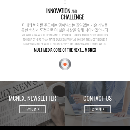
INNOVATION
AND
CHALLENGE
미래의 변화를 주도하는 엠씨넥스는 끊임없는 기술 개발을
통한 혁신과 도전으로 더 넓은 세상을 향해 나아가겠습니다.
WE WILL ALWAYS KEEP IN MIND OUR SOCIAL ROLES AND RESPONSIBILITIES
TO HELP OTHERS THAN MAKE OUR COMPANY AS ONE OF THE MOST BIGGEST
COMPANIES IN THE WORLD. PLEASE KEEP YOUR CONCERN ABOUT WHAT WE DO.
MULTIMEDIA CORE OF THE NEXT...
MCNEX
MCNEX. NEWSLETTER
CONTACT US
구독신청
문의하기