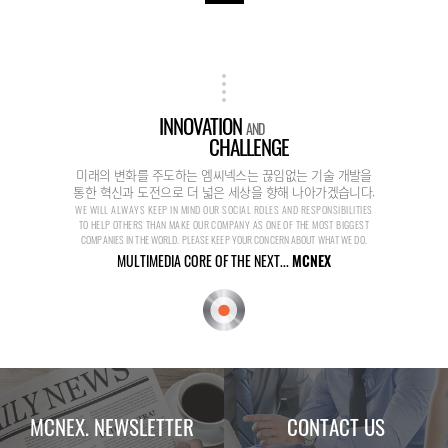
INNOVATION
AND
CHALLENGE
미래의 변화를 주도하는 엠씨넥스는 끊임없는 기술 개발을
통한 혁신과 도전으로 더 넓은 세상을 향해 나아가겠습니다.
WE WILL ALWAYS KEEP IN MIND OUR SOCIAL ROLES AND RESPONSIBILITIES
TO HELP OTHERS THAN MAKE OUR COMPANY AS ONE OF THE MOST BIGGEST
COMPANIES IN THE WORLD. PLEASE KEEP YOUR CONCERN ABOUT WHAT WE DO.
MULTIMEDIA CORE OF THE NEXT...
MCNEX
MCNEX. NEWSLETTER
CONTACT US