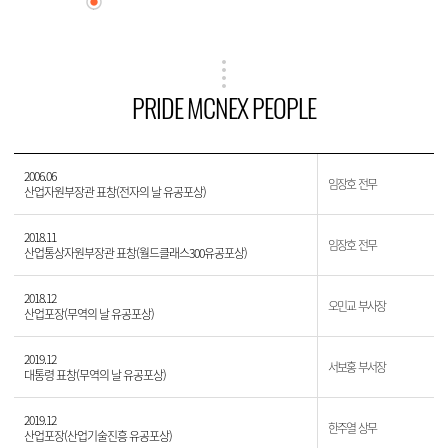
PRIDE MCNEX PEOPLE
2006.06
임장호 전무
산업자원부장관 표창(전자의 날 유공포상)
2018.11
임장호 전무
산업통상자원부장관 표창(월드클래스300유공포상)
2018.12
오민교 부사장
산업포장(무역의 날 유공포상)
2019.12
서보홍 부서장
대통령 표창(무역의 날 유공포상)
2019.12
한주열 상무
산업포장(산업기술진흥 유공포상)