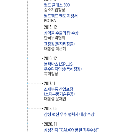
월드 클래스 300
중소기업청장
월드챔프 멘토 지정서
KOTRA
2015. 12
삼억불 수출의 탑 수상
한국무역협회
표창장(일자리창출)
대통령 박근혜
2016. 12
블랙박스 L5PLUS
우수디자인상(특허청장)
특허청장
2017.11
소재부품 산업포장
(소재부품기술유공)
대통령 문재인
2018. 05
삼성 혁신 우수 협력사 대상 수상
2020. 11
삼성전자 "GALAXY 품질 최우수상"