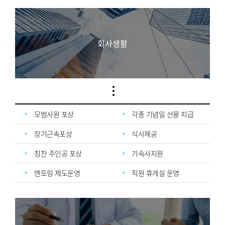
회사생활
모범사원 포상
각종 기념일 선물 지급
장기근속포상
식사제공
칭찬 주인공 포상
기숙사지원
멘토링 제도운영
직원 휴게실 운영