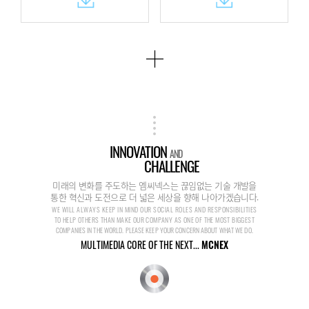
INNOVATION
AND
CHALLENGE
미래의 변화를 주도하는 엠씨넥스는 끊임없는 기술 개발을
통한 혁신과 도전으로 더 넓은 세상을 향해 나아가겠습니다.
WE WILL ALWAYS KEEP IN MIND OUR SOCIAL ROLES AND RESPONSIBILITIES
TO HELP OTHERS THAN MAKE OUR COMPANY AS ONE OF THE MOST BIGGEST
COMPANIES IN THE WORLD. PLEASE KEEP YOUR CONCERN ABOUT WHAT WE DO.
MULTIMEDIA CORE OF THE NEXT...
MCNEX