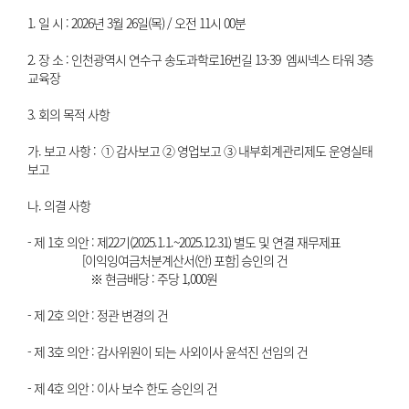
1. 일 시 : 2026년 3월 26일(목) / 오전 11시 00분
2. 장 소 : 인천광역시 연수구 송도과학로16번길 13-39 엠씨넥스 타워 3층
교육장
3. 회의 목적 사항
가. 보고 사항 : ① 감사보고 ② 영업보고 ③ 내부회계관리제도 운영실태
보고
나. 의결 사항
- 제 1호 의안 : 제22기(2025.1.1.~2025.12.31) 별도 및 연결 재무제표
[이익잉여금처분계산서(안) 포함] 승인의 건
※ 현금배당 : 주당 1,000원
- 제 2호 의안 : 정관 변경의 건
- 제 3호 의안 : 감사위원이 되는 사외이사 윤석진 선임의 건
- 제 4호 의안 : 이사 보수 한도 승인의 건