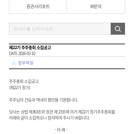
증권사리포트
IR문의
제22기 주주총회 소집공고
DATE 2026-03-10
첨부파일
주주총회 소집공고
(제22기 정기)
주주님의 건승과 댁내의 평안을 기원합니다.
당사는 상법 제363조와 정관 제 23조에 의거 제22기 정기주주총회를
아래와 같이 소집하오니 참석하여 주시기 바랍니다.
- 아 래 -