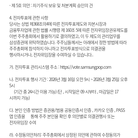
- 제 5호 의안 : 자기주식 보유 및 처분계획 승인의 건
4. 전자투표에 관한 사항
당사는 상법 제368조의4에 따른 전자투표제도와 자본시장과
금융투자업에 관한 법률 시행령 제 160조 5에 따른 전자위임장권유제도를
이번 주주총회에서 활용하기로 결의하였고, 이 두 제도의 관리업무를
삼성증권에 위탁하였습니다. 주주님들께서는 아래에서 정한 방법에 따라
주주총회에 참석하지 아니하고 전자투표방식으로 의결권을
행사하시거나, 전자위임장을 수여하실 수 있습니다..
가. 전자투표 관리시스템 주소 : https://vote.samsungpop.com
나. 전자투표 행사 기간 : 2026년 3월 16일 오전 9시 ~ 2026년 3월 25일 오후
5시
(기간 중 24시간 이용 가능) (단 , 시작일은 09 시부터 , 마감일은 17
시까지 가능)
다. 본인 인증 방법은 증권용/범용 공동인증서 인증 , 카카오 인증 , PASS
앱 인증을 통해 주주 본인을 확인 후 의안별로 의결권행사 또는
전자위임장 수여
라. 수정동의안처리: 주주총회에서 상정된 의안에 관하여 수정동의가