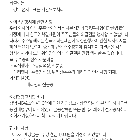
제출되는
경우 전자투표는 기권으로처리
5. 의결권행사에 관한 사항
우리 회사의 이번 주주총회에서는 자본시장과금융투자업에관한법률의
개정에 따라 한국예탁결제원이 주주님들의 의결권을 행사할 수 없습니다.
따라서 주주님께서는 한국예탁결제원에 의결권행사에 관한 의사표시를
하실 필요가 없으며, 종전과 같이 주주총회에 참석하여 의결권을 직접
행사하시거나 또는 위임장에 의거 의결권을 간접 행사할 수 있습니다.
※ 주주총회 참석시 준비물
- 직접행사 : 주총참석장, 신분증
- 대리행사 : 주총참석장, 위임장(주주와 대리인의 인적사항 기재,
기서명날인),
대리인의 신분증
6. 경영참고사항 비치
상법 제542조의 4의 3항에 의한 경영참고사항은 당사의 본사와 하나은행
증권대행부에 비치하였고, 금융감독원 또는 한국거래소에 전자공시하여
조회가 가능하오니 참고하시기 바랍니다.
7. 기타사항
- 제22기 배당금은 1주당 현금 1,000원을 예정하고 있습니다.