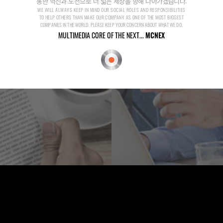
통한 혁신과 도전으로 더 넓은 세상을 향해 나아가겠습니다.
WE WILL ALWAYS KEEP IN MIND OUR SOCIAL ROLES AND RESPONSIBILITIES
TO HELP OTHERS THAN MAKE OUR COMPANY AS ONE OF THE MOST BIGGEST
COMPANIES IN THE WORLD. PLEASE KEEP YOUR CONCERN ABOUT WHAT WE DO.
MULTIMEDIA CORE OF THE NEXT...
MCNEX