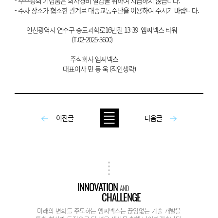
- 주주총회 기념품은 회사경비 절감을 위하여 지급하지 않습니다.
- 주차 장소가 협소한 관계로 대중교통수단을 이용하여 주시기 바랍니다.
인천광역시 연수구 송도과학로16번길 13-39 엠씨넥스 타워
(T.02-2025-3600)
주식회사 엠씨넥스
대표이사 민 동 욱 (직인생략)
이전글
다음글
INNOVATION
AND
CHALLENGE
미래의 변화를 주도하는 엠씨넥스는 끊임없는 기술 개발을