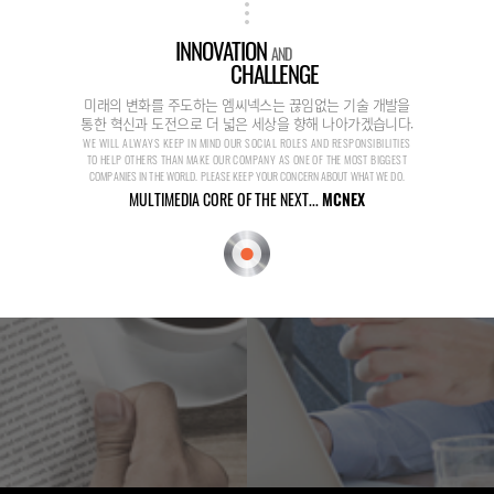
INNOVATION
AND
CHALLENGE
미래의 변화를 주도하는 엠씨넥스는 끊임없는 기술 개발을
통한 혁신과 도전으로 더 넓은 세상을 향해 나아가겠습니다.
WE WILL ALWAYS KEEP IN MIND OUR SOCIAL ROLES AND RESPONSIBILITIES
TO HELP OTHERS THAN MAKE OUR COMPANY AS ONE OF THE MOST BIGGEST
COMPANIES IN THE WORLD. PLEASE KEEP YOUR CONCERN ABOUT WHAT WE DO.
MULTIMEDIA CORE OF THE NEXT...
MCNEX