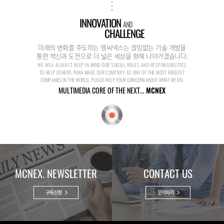
INNOVATION
AND
CHALLENGE
미래의 변화를 주도하는 엠씨넥스는 끊임없는 기술 개발을
통한 혁신과 도전으로 더 넓은 세상을 향해 나아가겠습니다.
WE WILL ALWAYS KEEP IN MIND OUR SOCIAL ROLES AND RESPONSIBILITIES
TO HELP OTHERS THAN MAKE OUR COMPANY AS ONE OF THE MOST BIGGEST
COMPANIES IN THE WORLD. PLEASE KEEP YOUR CONCERN ABOUT WHAT WE DO.
MULTIMEDIA CORE OF THE NEXT...
MCNEX
MCNEX. NEWSLETTER
CONTACT US
구독신청
문의하기