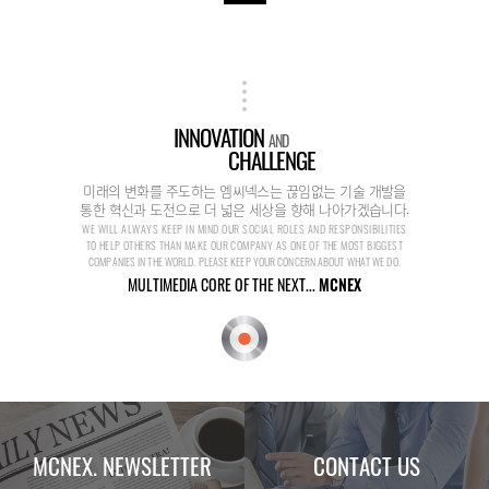
INNOVATION
AND
CHALLENGE
미래의 변화를 주도하는 엠씨넥스는 끊임없는 기술 개발을
통한 혁신과 도전으로 더 넓은 세상을 향해 나아가겠습니다.
WE WILL ALWAYS KEEP IN MIND OUR SOCIAL ROLES AND RESPONSIBILITIES
TO HELP OTHERS THAN MAKE OUR COMPANY AS ONE OF THE MOST BIGGEST
COMPANIES IN THE WORLD. PLEASE KEEP YOUR CONCERN ABOUT WHAT WE DO.
MULTIMEDIA CORE OF THE NEXT...
MCNEX
MCNEX. NEWSLETTER
CONTACT US