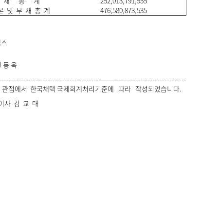
 채 총 계
252,013,791,555
본 및 부 채 총 계
476,580,873,535
넥스
 동 욱
의 관점에서 한국채택 국제회계처리기준에 따라 작성되었습니다.
사 김 교 태