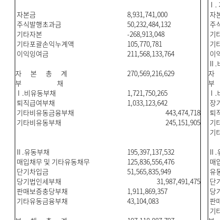
Ⅰ.
자본금
8,931,741,000
자
주식발행초과금
50,232,484,132
주
기타자본
-268,913,048
기
기타포괄손익누계액
105,770,781
기
이익잉여금
211,568,133,764
이
Ⅱ.
자 본 총 계
270,569,216,629
자
부 채
Ⅰ.비유동부채
1,721,750,265
Ⅰ.
퇴직급여부채
1,033,123,642
장
기타비유동금융부채
443,474,718
퇴
기타비유동부채
245,151,905
기
기
Ⅱ.유동부채
195,397,137,532
Ⅱ.
매입채무 및 기타유동채무
125,836,556,476
매입
단기차입금
51,565,835,949
유
당기법인세부채
31,987,491,475
단
판매보증충당부채
1,911,869,357
당
기타유동금융부채
43,104,083
판
기