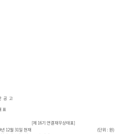
산 공 고
태 표
[제 16기 연결재무상태표]
9년 12월 31일 현재
(단위 : 원)