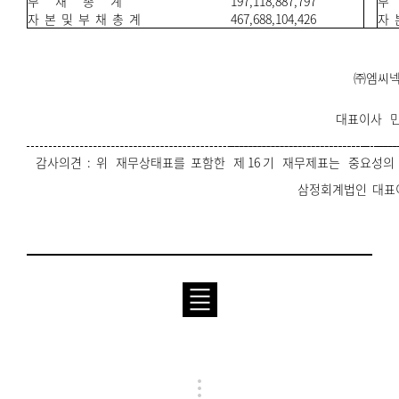
부 채 총 계
197,118,887,797
부
자 본 및 부 채 총 계
467,688,104,426
자 
㈜엠씨
대표이사 민
감사의견 : 위 재무상태표를 포함한 제 16 기 재무제표는 중요성
삼정회계법인 대표이