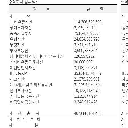
주식회사 엠씨넥스
주식
과 목
금 액
자 산
Ⅰ.비유동자산
114,306,529,599
Ⅰ.
장기투자자산
2,729,535,149
장
종속기업투자
75,824,769,555
유
유형자산
24,834,583,778
무
무형자산
3,741,704,710
투
투자부동산
3,900,838,304
장기
장기매출채권 및 기타비유동채권
126,597,282
기
기타비유동금융자산
30,000,000
이
이연법인세자산
3,118,500,821
Ⅱ.유동자산
353,381,574,827
Ⅱ.
재고자산
21,379,239,961
재
매출채권 및 기타유동채권
317,394,930,549
매출
단기투자자산
10,123,413,975
단
기타유동금융자산
1,135,077,914
기
현금및현금성자산
3,348,912,428
현
자 산 총 계
467,688,104,426
자 
자 본 및 부 채
자
자 본