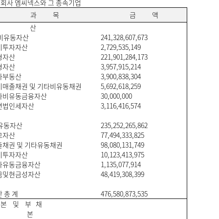
회사 엠씨넥스와 그 종속기업
과 목
금 액
자 산
비유동자산
241,328,607,673
기투자자산
2,729,535,149
형자산
221,901,284,173
형자산
3,957,915,214
자부동산
3,900,838,304
매출채권 및 기타비유동채권
5,692,618,259
타비유동금융자산
30,000,000
연법인세자산
3,116,416,574
유동자산
235,252,265,862
고자산
77,494,333,825
채권 및 기타유동채권
98,080,131,749
기투자자산
10,123,413,975
타유동금융자산
1,135,077,914
금및현금성자산
48,419,308,399
산 총 계
476,580,873,535
 본 및 부 채
자 본