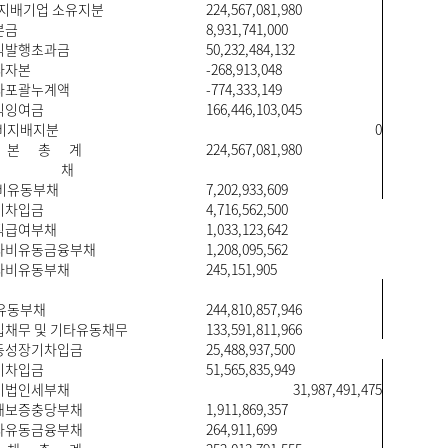
 지배기업 소유지분
224,567,081,980
본금
8,931,741,000
식발행초과금
50,232,484,132
타자본
-268,913,048
타포괄누계액
-774,333,149
익잉여금
166,446,103,045
비지배지분
0
 본 총 계
224,567,081,980
부 채
비유동부채
7,202,933,609
기차입금
4,716,562,500
직급여부채
1,033,123,642
타비유동금융부채
1,208,095,562
타비유동부채
245,151,905
유동부채
244,810,857,946
채무 및 기타유동채무
133,591,811,966
동성장기차입금
25,488,937,500
기차입금
51,565,835,949
기법인세부채
31,987,491,475
매보증충당부채
1,911,869,357
타유동금융부채
264,911,699