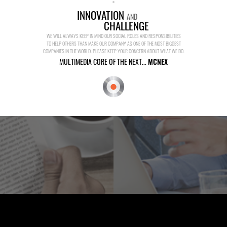
INNOVATION
AND
CHALLENGE
WE WILL ALWAYS KEEP IN MIND OUR SOCIAL ROLES AND RESPONSIBILITIES
TO HELP OTHERS THAN MAKE OUR COMPANY AS ONE OF THE MOST BIGGEST
COMPANIES IN THE WORLD. PLEASE KEEP YOUR CONCERN ABOUT WHAT WE DO.
MULTIMEDIA CORE OF THE NEXT...
MCNEX