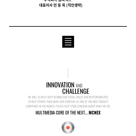
대표이사 민 동 욱 (직인생략)
INNOVATION
AND
CHALLENGE
WE WILL ALWAYS KEEP IN MIND OUR SOCIAL ROLES AND RESPONSIBILITIES
TO HELP OTHERS THAN MAKE OUR COMPANY AS ONE OF THE MOST BIGGEST
COMPANIES IN THE WORLD. PLEASE KEEP YOUR CONCERN ABOUT WHAT WE DO.
MULTIMEDIA CORE OF THE NEXT...
MCNEX