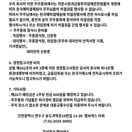
우리 회사의 이번 주주총회에서는 자본시장과금융투자업에관한법률의 개정에
따라 한국예탁결제원이 주주님들의 의결권을 행사할 수 없습니다.
따라서 주주님께서는 한국예탁결제원에 의결권행사에 관한 의사표시를 하실
필요가 없으며, 종전과 같이 주주총회에 참석하여 의결권을 직접
행사하시거나 또는 위임장에 의거 의결권을 간접 행사할 수 있습니다.
※ 주주총회 참석시 준비물
- 직접행사 : 주총참석장, 신분증
- 대리행사 : 주총참석장, 위임장(주주와 대리인의 인적사항 기재,
기서명날인),
대리인의 신분증
6. 경영참고사항 비치
상법 제542조의 4의 3항에 의한 경영참고사항은 당사의 본사와 하나은행
증권대행부에 비치하였고, 금융감독원 또는 한국거래소에 전자공시하여 조회가
가능하오니 참고하시기 바랍니다.
7. 기타사항
- 제20기 배당금은 1주당 현금 600원을 예정하고 있습니다.
- 주주총회 기념품은 회사경비 절감을 위하여 지급하지 않습니다.
- 주차 장소가 협소한 관계로 대중교통수단을 이용하여 주시기 바랍니다.
인천광역시 연수구 송도과학로16번길 13-39 엠씨넥스 타워
(T.02-2025-3600)
주식회사 엠씨넥스