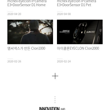
mcnex eyeclon IPcamera
mcnex eyeclon IPcamera
E3+DoorSensor D1 Home
E3+DoorSensor D1 Pet
2020-04-20
2020-04-08
엠씨넥스가 만든 Clon1000
아이클론EYECLON Clon2000
2020-02-26
2020-02-24
INNOVATION
AND