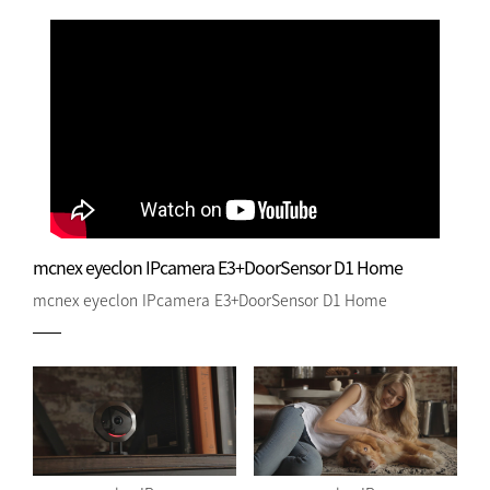
mcnex eyeclon IPcamera E3+DoorSensor D1 Home
mcnex eyeclon IPcamera E3+DoorSensor D1 Home