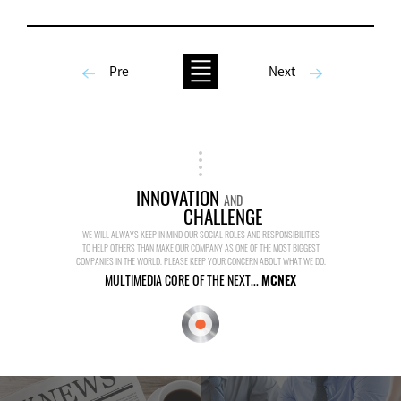
Pre
Next
INNOVATION
AND
CHALLENGE
WE WILL ALWAYS KEEP IN MIND OUR SOCIAL ROLES AND RESPONSIBILITIES
TO HELP OTHERS THAN MAKE OUR COMPANY AS ONE OF THE MOST BIGGEST
COMPANIES IN THE WORLD. PLEASE KEEP YOUR CONCERN ABOUT WHAT WE DO.
MULTIMEDIA CORE OF THE NEXT...
MCNEX