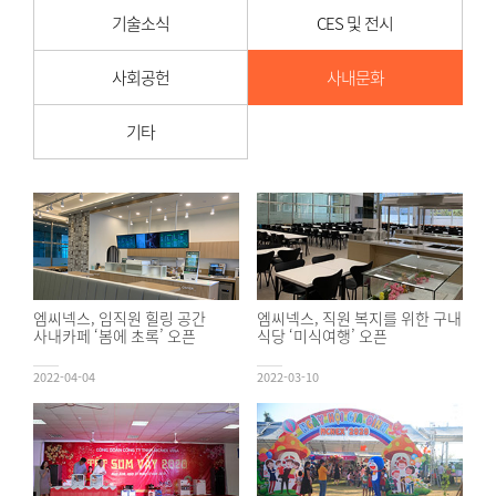
기술소식
CES 및 전시
사회공헌
사내문화
기타
엠씨넥스, 임직원 힐링 공간
엠씨넥스, 직원 복지를 위한 구내
사내카페 ‘봄에 초록’ 오픈
식당 ‘미식여행’ 오픈
2022-04-04
2022-03-10