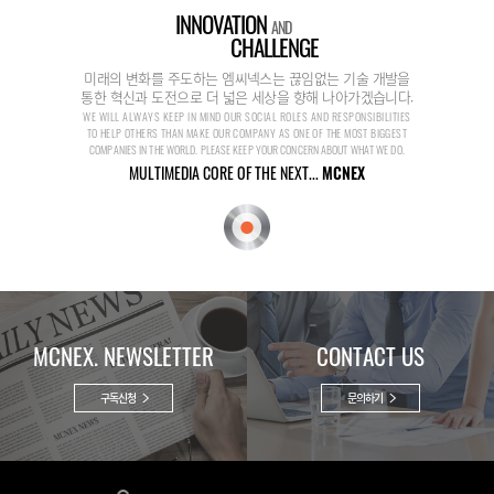
INNOVATION
AND
CHALLENGE
미래의 변화를 주도하는 엠씨넥스는 끊임없는 기술 개발을
통한 혁신과 도전으로 더 넓은 세상을 향해 나아가겠습니다.
WE WILL ALWAYS KEEP IN MIND OUR SOCIAL ROLES AND RESPONSIBILITIES
TO HELP OTHERS THAN MAKE OUR COMPANY AS ONE OF THE MOST BIGGEST
COMPANIES IN THE WORLD. PLEASE KEEP YOUR CONCERN ABOUT WHAT WE DO.
MULTIMEDIA CORE OF THE NEXT...
MCNEX
MCNEX. NEWSLETTER
CONTACT US
구독신청
문의하기