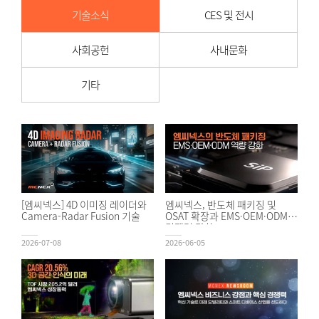
기술소식
CES 및 전시
사회공헌
사내문화
기타
[엠씨넥스] 4D 이미징 레이더와
엠씨넥스, 반도체 패키징 및
Camera-Radar Fusion 기술
OSAT 확장과 EMS·OEM·ODM
경쟁력 강화
2026-07-08
2026-06-05