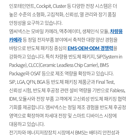
인포테인먼트, Cockpit, Cluster 등 다양한 전장 시스템은 더
높은 수준의 소형화, 고집적화, 신뢰성, 열 관리와 장기 품질
안정성을 요구하고 있습니다.
엠씨넥스는 모바일 카메라, 액추에이터, 생체인식 모듈,
차량용
카메라
등 정밀 전자부품 분야에서 축적한 대량 양산 경험을
바탕으로 반도체 패키징 중심의
EMS·OEM·ODM 경쟁력
을
강화하고 있습니다. 특히 차량용 반도체 패키지, SiP(System in
Package), CLCC(Ceramic Leadless Chip Carrier), BMS
Package와 OSAT 등으로 제조 역량을 확장하고 있습니다.
SiP, LGA, QFN, BGA 등 반도체 패키징 제품군과 Final Test,
신뢰성 시험, 반도체 후공정 관련 설비 역량을 기반으로 Fabless,
IDM, 모듈사와 전장 부품 고객에게 고신뢰성 반도체 패키징 협력
기회를 제공합니다. 엠씨넥스는 정밀 제조 경험을 반도체 후공정
영역으로 확장하며 차세대 전장 및 스마트 디바이스 시장에
대응하고 있습니다.
전기차와 에너지저장장치 시장에서 BMS는 배터리 안전성과