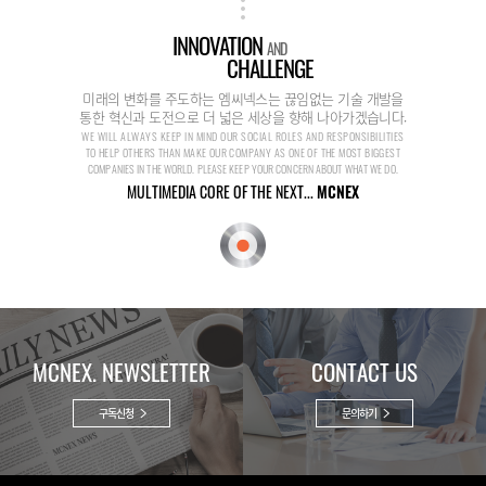
INNOVATION
AND
CHALLENGE
미래의 변화를 주도하는 엠씨넥스는 끊임없는 기술 개발을
통한 혁신과 도전으로 더 넓은 세상을 향해 나아가겠습니다.
WE WILL ALWAYS KEEP IN MIND OUR SOCIAL ROLES AND RESPONSIBILITIES
TO HELP OTHERS THAN MAKE OUR COMPANY AS ONE OF THE MOST BIGGEST
COMPANIES IN THE WORLD. PLEASE KEEP YOUR CONCERN ABOUT WHAT WE DO.
MULTIMEDIA CORE OF THE NEXT...
MCNEX
MCNEX. NEWSLETTER
CONTACT US
구독신청
문의하기