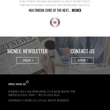
TO HELP OTHERS THAN MAKE OUR COMPANY AS ONE OF THE MOST BIGGEST
COMPANIES IN THE WORLD. PLEASE KEEP YOUR CONCERN ABOUT WHAT WE DO.
MULTIMEDIA CORE OF THE NEXT...
MCNEX
MCNEX. NEWSLETTER
CONTACT US
구독신청
문의하기
인천광역시 연수구 송도과학로16번길 13-39 송도동 엠씨넥스 타워
대표번호.02-2025- 3600 ㅣ 팩스.02-2025-3610
COPYRIGHT © MCNEX CO.,LTD ALL RIGHTS RESERVED