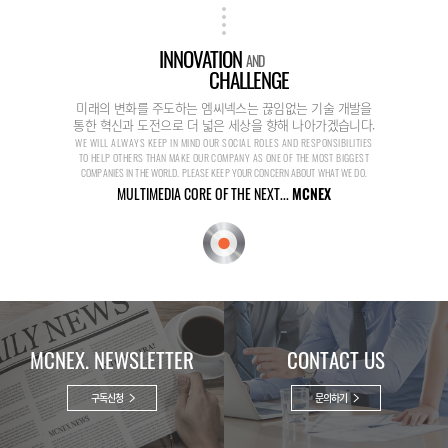
INNOVATION
AND
CHALLENGE
미래의 변화를 주도하는 엠씨넥스는 끊임없는 기술 개발을
통한 혁신과 도전으로 더 넓은 세상을 향해 나아가겠습니다.
WE WILL ALWAYS KEEP IN MIND OUR SOCIAL ROLES AND RESPONSIBILITIES
TO HELP OTHERS THAN MAKE OUR COMPANY AS ONE OF THE MOST BIGGEST
COMPANIES IN THE WORLD. PLEASE KEEP YOUR CONCERN ABOUT WHAT WE DO.
MULTIMEDIA CORE OF THE NEXT...
MCNEX
MCNEX. NEWSLETTER
CONTACT US
구독신청
문의하기