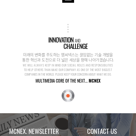
INNOVATION
AND
CHALLENGE
미래의 변화를 주도하는 엠씨넥스는 끊임없는 기술 개발을
통한 혁신과 도전으로 더 넓은 세상을 향해 나아가겠습니다.
WE WILL ALWAYS KEEP IN MIND OUR SOCIAL ROLES AND RESPONSIBILITIES
TO HELP OTHERS THAN MAKE OUR COMPANY AS ONE OF THE MOST BIGGEST
COMPANIES IN THE WORLD. PLEASE KEEP YOUR CONCERN ABOUT WHAT WE DO.
MULTIMEDIA CORE OF THE NEXT...
MCNEX
MCNEX. NEWSLETTER
CONTACT US