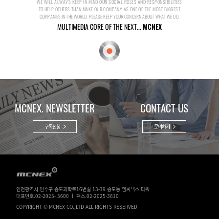
WE WILL ALWAYS KEEP IN MIND OUR SOCIAL ROLES AND RESPONSIBILITIES
TO HELP OTHERS THAN MAKE OUR COMPANY AS ONE OF THE MOST BIGGEST
COMPANIES IN THE WORLD. PLEASE KEEP YOUR CONCERN ABOUT WHAT WE DO.
MULTIMEDIA CORE OF THE NEXT...
MCNEX
MCNEX. NEWSLETTER
CONTACT US
구독신청
문의하기
인천광역시 연수구 송도과학로16번길 13-39 송도동 엠씨넥스 타워
대표번호.02-2025- 3600 ㅣ 팩스.02-2025-3610
COPYRIGHT © MCNEX CO.,LTD ALL RIGHTS RESERVED