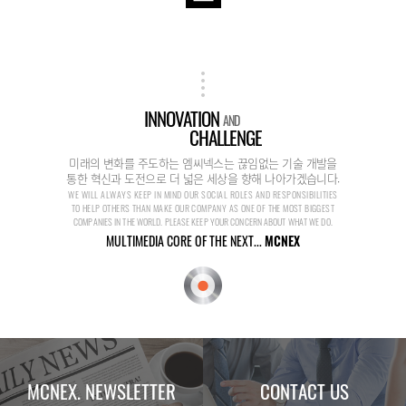
INNOVATION
AND
CHALLENGE
미래의 변화를 주도하는 엠씨넥스는 끊임없는 기술 개발을
통한 혁신과 도전으로 더 넓은 세상을 향해 나아가겠습니다.
WE WILL ALWAYS KEEP IN MIND OUR SOCIAL ROLES AND RESPONSIBILITIES
TO HELP OTHERS THAN MAKE OUR COMPANY AS ONE OF THE MOST BIGGEST
COMPANIES IN THE WORLD. PLEASE KEEP YOUR CONCERN ABOUT WHAT WE DO.
MULTIMEDIA CORE OF THE NEXT...
MCNEX
MCNEX. NEWSLETTER
CONTACT US