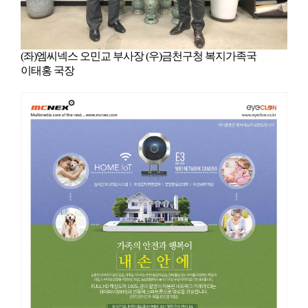
(좌)엠씨넥스 오민교 부사장 (우)금천구청 복지가족국
이태홍 국장