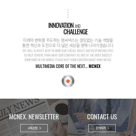
INNOVATION
AND
CHALLENGE
미래의 변화를 주도하는 엠씨넥스는 끊임없는 기술 개발을
통한 혁신과 도전으로 더 넓은 세상을 향해 나아가겠습니다.
WE WILL ALWAYS KEEP IN MIND OUR SOCIAL ROLES AND RESPONSIBILITIES
TO HELP OTHERS THAN MAKE OUR COMPANY AS ONE OF THE MOST BIGGEST
COMPANIES IN THE WORLD. PLEASE KEEP YOUR CONCERN ABOUT WHAT WE DO.
MULTIMEDIA CORE OF THE NEXT...
MCNEX
MCNEX. NEWSLETTER
CONTACT US
구독신청
문의하기