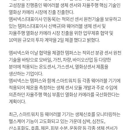
고성장을 진행중인 웨어러블 생체 센서와 자율주행 핵심 기술인
열화상 카메라 시장에 진출 진출한다.
엠씨넥스(대표이사 민동욱)는 적외선 센서 원천기술을 보유하고
있는 템퍼스(대표이사 신백규)와 웨어러블 생체 센서 및
자율주행 열화상 카메라 시장 진출을 위한 업무제휴 협약 및
10억원 규모의 투자 계약을 2일 체결 했다고 밝혔다.
엠씨넥스와 이날 협약을 체결한 템퍼스는 적외선 분광 센서 원천
기술을 바탕으로 모바일, 가전, 차량, 바이오산업 등 다양한
분야에 적용되는 온도센서, 가스센서, 열화상센서 제품을
생산하는 기업이다.
엠씨넥스는 템퍼스와 함께 스마트워치 등 각종 웨어러블 기기에
적용되어 체온을 측정하는 생체 센서 모듈 개발과 주로 수입에
의존하던 자율주행 핵심 부품인 열화상 카메라를 국산화한다는
계획이다.
최근, 스마트워치 등 웨어러블 기기는 생체신호를 모니터링하는
헬스케어 기능이 고도화되고 있는 가운데 심박, 심전도,
산소포화도, 호흡, 체온, 피부 수분, 운동량 등 각종 생체 센서가