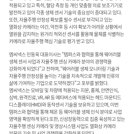
적용되고 있고 특히, 혈당 측정 등 개인 맞춤형 의료 보조기기로
발전하고 있어 각종 생체 센서 기술의 중요성이 증대되고 있다.
또한, 자율주행 안정성 확보를 필수 센서로 부각되고 있는
열화상 카메라는 야간, 악천후 등 시야 확보가 어려운 상황에서
열원을 감지하는 원거리 적외선 센서를 활용해 물체를 식별하는
카메라로 자율주행 핵심 기술로 평가 받고 있다.
엠씨넥스 민동욱 대표이사는 “템퍼스와 협력을 통해 웨어러블
생체 센서 사업과 자율주행 센싱 카메라 분야의 경쟁력을
강화하게 되었다”고 전하며, “웨어러블 생체 모니터링 기술과
자율주행 안정성을 높이는 기술을 지속적으로 개발해 인류의
삶에 기여하는 기업으로 도약하겠다”고 포부를 밝혔다.
엠씨넥스는 모바일 및 차량에 적용되는 지문, 홍체, 안면인식,
심박, 원격진료, VR, AR 등 메타버스에 적용되는 헤드 마운티드
디스플레이(HMD)와 동작센서 기술을 보유하고 있으며, 이번
템퍼스와 협약을 통해 체온 등 웨어러블 생체 인식 분야로 사업
영역을 확장하게 된다.또한, 신성장동력으로 집중 육성하고 있는
자율주행 센싱 카메라 및 영상시스템 사업도 열화상 카메라
부문의 기술 및 사업 경쟁력을 강화하게 되었다.