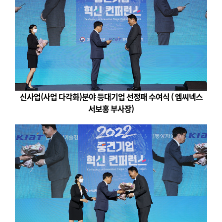
신사업(사업 다각화)분야 등대기업 선정패 수여식 ( 엠씨넥스
서보홍 부사장)