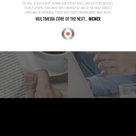
WE WILL ALWAYS KEEP IN MIND OUR SOCIAL ROLES AND RESPONSIBILITIES
TO HELP OTHERS THAN MAKE OUR COMPANY AS ONE OF THE MOST BIGGEST
COMPANIES IN THE WORLD. PLEASE KEEP YOUR CONCERN ABOUT WHAT WE DO.
MULTIMEDIA CORE OF THE NEXT...
MCNEX